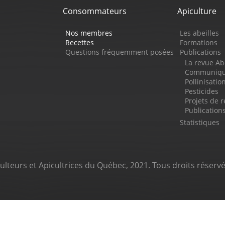
Consommateurs
Apiculture
Nos membres
Les abeilles
Recettes
Formations
Questions fréquemment posées
Publications
La revue Ab
Communiqué
Pollinisatio
Pesticides
Projets de 
Publicatio
Statistiques
ulteurs et Apicultrices du Québec, 2021. Tous droits réservé