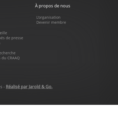
À propos de nous
L'organisation
Devenir membre
eille
s de presse
n
recherche
ns du CRAAQ
s -
Réalisé par Jarold & Go.