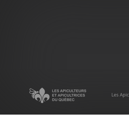
Pied
de
page
Les Apic