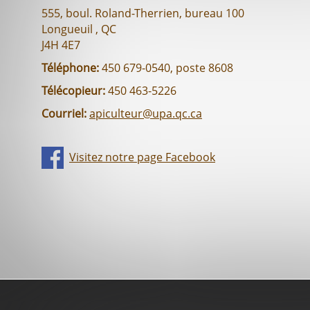
555, boul. Roland-Therrien, bureau 100
Longueuil , QC
J4H 4E7
Téléphone:
450 679-0540, poste 8608
Télécopieur:
450 463-5226
Courriel:
apiculteur@upa.qc.ca
Visitez notre page Facebook