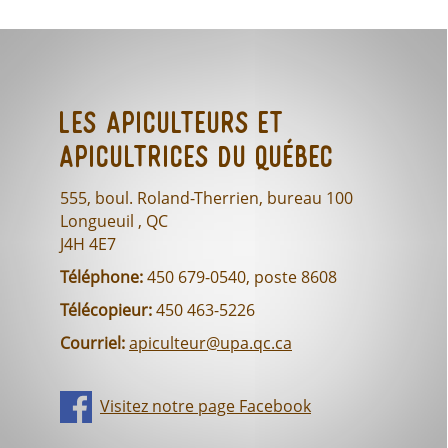
Les Apiculteurs et
Apicultrices du Québec
555, boul. Roland-Therrien, bureau 100
Longueuil , QC
J4H 4E7
Téléphone:
450 679-0540, poste 8608
Télécopieur:
450 463-5226
Courriel:
apiculteur@upa.qc.ca
Visitez notre page Facebook