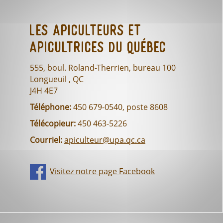
Les Apiculteurs et
Apicultrices du Québec
555, boul. Roland-Therrien, bureau 100
Longueuil , QC
J4H 4E7
Téléphone:
450 679-0540, poste 8608
Télécopieur:
450 463-5226
Courriel:
apiculteur@upa.qc.ca
Visitez notre page Facebook