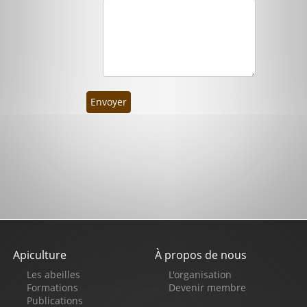
Envoyer
Apiculture
À propos de nous
Pied
Les abeilles
L'organisation
de
Formations
Devenir membre
Publications