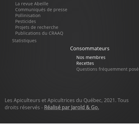
page
La revue Abeille
Communiqués de presse
Pollinisation
Pesticides
Projets de recherche
Publications du CRAAQ
Statistiques
Consommateurs
Nos membres
Recettes
Questions fréquemment posé
Les Apiculteurs et Apicultrices du Québec, 2021. Tous
droits réservés -
Réalisé par Jarold & Go.