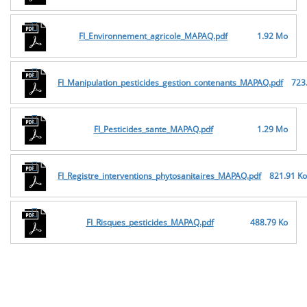
FI_Environnement_agricole_MAPAQ.pdf
1.92 Mo
FI_Manipulation_pesticides_gestion_contenants_MAPAQ.pdf
723
FI_Pesticides_sante_MAPAQ.pdf
1.29 Mo
FI_Registre_interventions_phytosanitaires_MAPAQ.pdf
821.91 Ko
FI_Risques_pesticides_MAPAQ.pdf
488.79 Ko