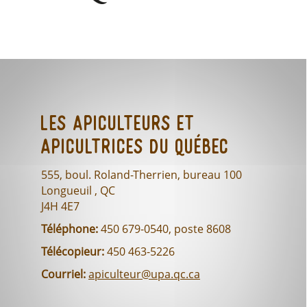
Les Apiculteurs et
Apicultrices du Québec
555, boul. Roland-Therrien, bureau 100
Longueuil , QC
J4H 4E7
Téléphone:
450 679-0540, poste 8608
Télécopieur:
450 463-5226
Courriel:
apiculteur@upa.qc.ca