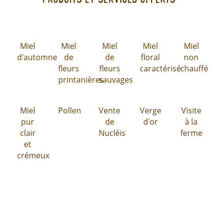
Produits et services offerts
Miel
Miel
Miel
Miel
Miel
d'automne
de
de
floral
non
fleurs
fleurs
caractérisé
chauffé
printanières
sauvages
Miel
Pollen
Vente
Verge
Visite
pur
de
d'or
à la
clair
Nucléis
ferme
et
crémeux