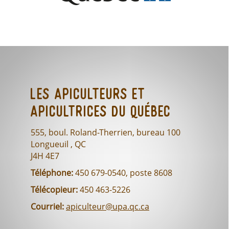
Les Apiculteurs et
Apicultrices du Québec
555, boul. Roland-Therrien, bureau 100
Longueuil , QC
J4H 4E7
Téléphone:
450 679-0540, poste 8608
Télécopieur:
450 463-5226
Courriel:
apiculteur@upa.qc.ca