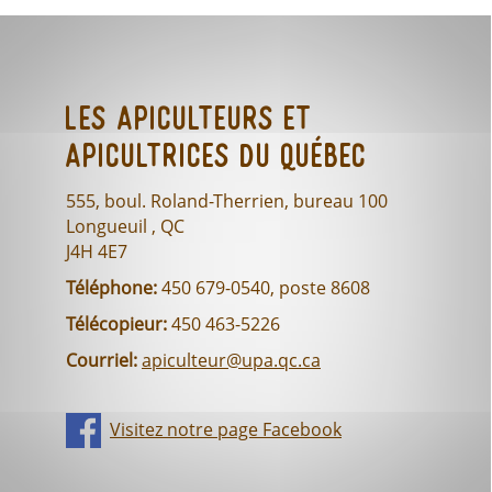
Les Apiculteurs et
Apicultrices du Québec
555, boul. Roland-Therrien, bureau 100
Longueuil , QC
J4H 4E7
Téléphone:
450 679-0540, poste 8608
Télécopieur:
450 463-5226
Courriel:
apiculteur@upa.qc.ca
Visitez notre page Facebook