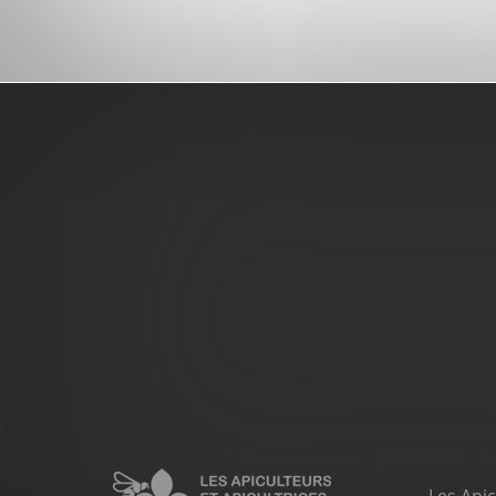
Pied
de
page