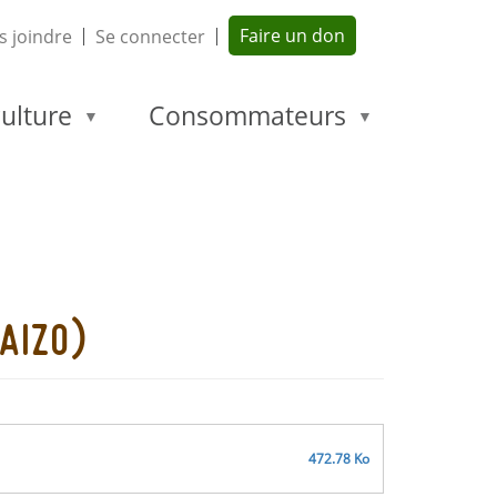
Faire un don
 joindre
Se connecter
ulture
Consommateurs
raizo)
472.78 Ko