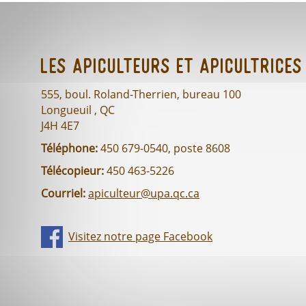
Les Apiculteurs et Apicultrices
555, boul. Roland-Therrien, bureau 100
Longueuil , QC
J4H 4E7
Téléphone:
450 679-0540, poste 8608
Télécopieur:
450 463-5226
Courriel:
apiculteur@upa.qc.ca
Visitez notre page Facebook